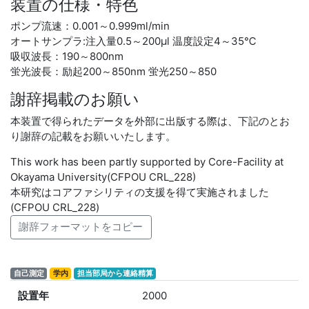
装置の仕様・特色
ポンプ流速：0.001～0.999ml/min
オートサンプラ:注入量0.5～200μl 温度設定4～35℃
吸収波長：190～800nm
蛍光波長：励起200～850nm 蛍光250～850
謝辞掲載のお願い
本装置で得られたデータを外部に出版する際は、下記のとお
り謝辞の記載をお願いいたします。
This work has been partly supported by Core-Facility at
Okayama University(CFPOU CRL_228)
本研究はコアファシリティの支援を得て実施されました
(CFPOU CRL_228)
謝辞フォーマットをコピー
自己測定
学内
担当部局から連絡精算
設置年
2000