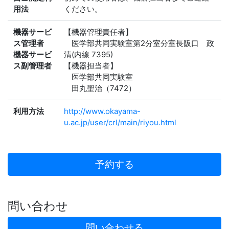
用法
ください。
機器サービ
【機器管理責任者】
ス管理者
医学部共同実験室第2分室分室長阪口 政
機器サービ
清(内線 7395)
ス副管理者
【機器担当者】
医学部共同実験室
田丸聖治（7472）
利用方法
http://www.okayama-
u.ac.jp/user/crl/main/riyou.html
予約する
問い合わせ
問い合わせる