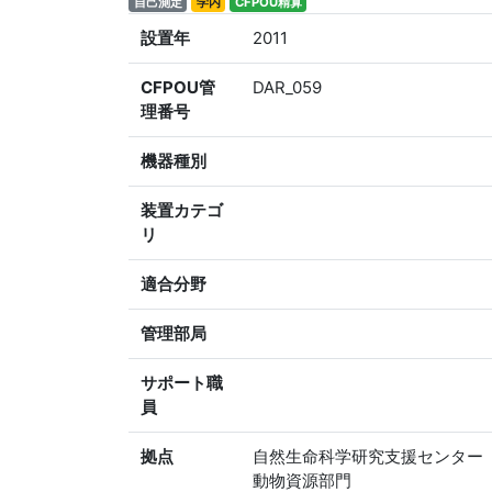
自己測定
学内
CFPOU精算
設置年
2011
CFPOU管
DAR_059
理番号
機器種別
装置カテゴ
リ
適合分野
管理部局
サポート職
員
拠点
自然生命科学研究支援センター
動物資源部門