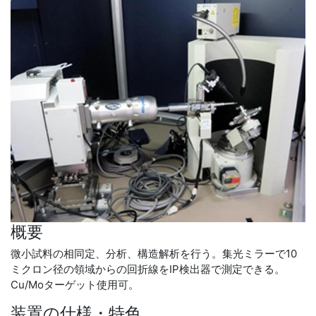
概要
微小試料の相同定、分析、構造解析を行う。集光ミラーで10
ミクロン径の領域からの回折線をIP検出器で測定できる。
Cu/Moターゲット使用可。
装置の仕様・特色