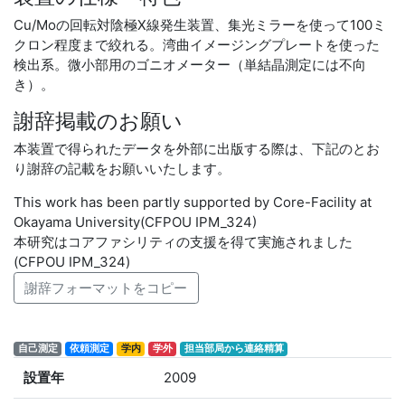
Cu/Moの回転対陰極X線発生装置、集光ミラーを使って100ミ
クロン程度まで絞れる。湾曲イメージングプレートを使った
検出系。微小部用のゴニオメーター（単結晶測定には不向
き）。
謝辞掲載のお願い
本装置で得られたデータを外部に出版する際は、下記のとお
り謝辞の記載をお願いいたします。
This work has been partly supported by Core-Facility at
Okayama University(CFPOU IPM_324)
本研究はコアファシリティの支援を得て実施されました
(CFPOU IPM_324)
謝辞フォーマットをコピー
自己測定
依頼測定
学内
学外
担当部局から連絡精算
設置年
2009