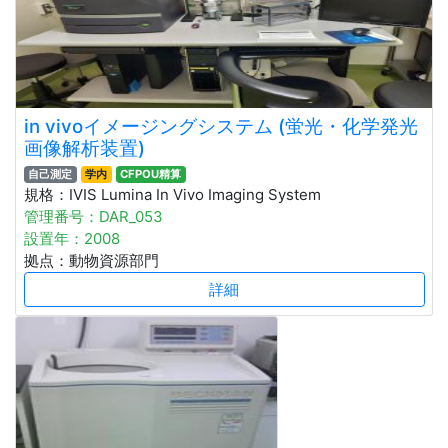
in vivoイメージングシステム (蛍光・化学発光
画像解析装置)
自己測定
学内
CFPOU精算
規格：IVIS Lumina In Vivo Imaging System
管理番号：DAR_053
設置年：2008
拠点：動物資源部門
詳細