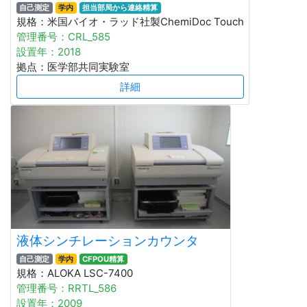
自己測定
学内
担当部局から連絡精算
規格：米国バイオ・ラッド社製ChemiDoc Touch
管理番号：CRL_585
設置年：2018
拠点：医学部共同実験室
詳細
液体シンチレーションカウンタ
自己測定
学内
CFPOU精算
規格：ALOKA LSC-7400
管理番号：RRTL_586
設置年：2009