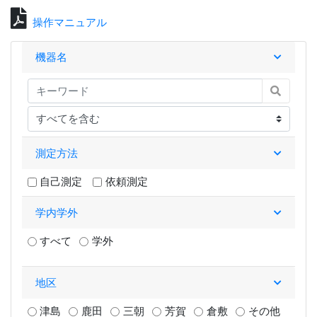
操作マニュアル
機器名
測定方法
自己測定
依頼測定
学内学外
すべて
学外
地区
津島
鹿田
三朝
芳賀
倉敷
その他