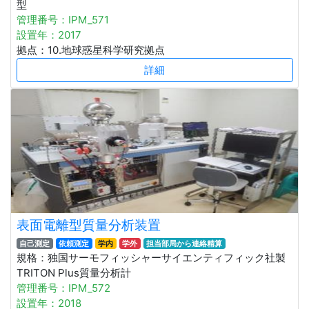
型
管理番号：IPM_571
設置年：2017
拠点：10.地球惑星科学研究拠点
詳細
表面電離型質量分析装置
自己測定
依頼測定
学内
学外
担当部局から連絡精算
規格：独国サーモフィッシャーサイエンティフィック社製
TRITON Plus質量分析計
管理番号：IPM_572
設置年：2018