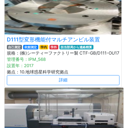
D111型変形機能付マルチアンビル装置
自己測定
依頼測定
学内
学外
担当部局から連絡精算
規格：(株)シーティーファクトリー製 CTF-GB/D111-OU17
管理番号：IPM_568
設置年：2017
拠点：10.地球惑星科学研究拠点
詳細