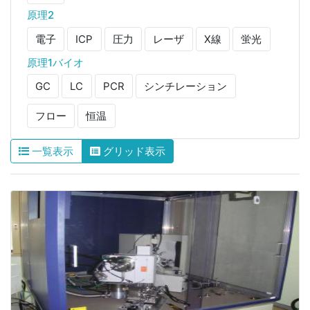
原理2
電子
ICP
圧力
レーザ
X線
蛍光
原理1バイオ
GC
LC
PCR
シンチレーション
フロー
恒温
一覧表示
グリッド表示