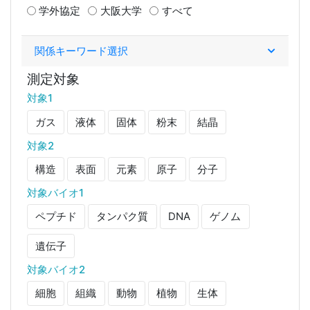
学外協定
大阪大学
すべて
関係キーワード選択
測定対象
対象1
ガス
液体
固体
粉末
結晶
対象2
構造
表面
元素
原子
分子
対象バイオ1
ペプチド
タンパク質
DNA
ゲノム
遺伝子
対象バイオ2
細胞
組織
動物
植物
生体