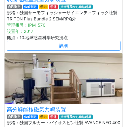
自己測定
依頼測定
学内
学外
担当部局から連絡精算
規格：独国サーモフィッシャーサイエンティフィック社製
TRITON Plus Bundle 2 SEM/RPQ外
管理番号：IPM_570
設置年：2017
拠点：10.地球惑星科学研究拠点
詳細
高分解能核磁気共鳴装置
自己測定
依頼測定
学内
学外
担当部局から連絡精算
規格：独国ブルカー・バイオスピン社製 AVANCE NEO 400