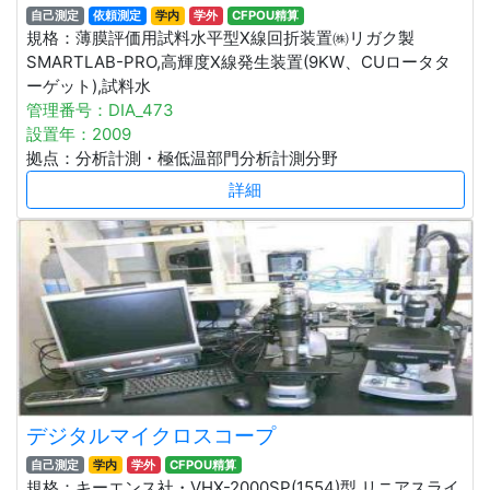
自己測定
依頼測定
学内
学外
CFPOU精算
規格：薄膜評価用試料水平型X線回折装置㈱リガク製
SMARTLAB-PRO,高輝度X線発生装置(9KW、CUロータタ
ーゲット),試料水
管理番号：DIA_473
設置年：2009
拠点：分析計測・極低温部門分析計測分野
詳細
デジタルマイクロスコープ
自己測定
学内
学外
CFPOU精算
規格：キーエンス社・VHX-2000SP(1554)型 リニアスライ