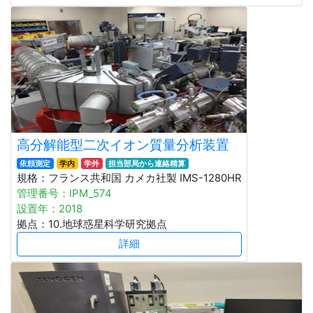
高分解能型二次イオン質量分析装置
依頼測定
学内
学外
担当部局から連絡精算
規格：フランス共和国 カメカ社製 IMS-1280HR
管理番号：IPM_574
設置年：2018
拠点：10.地球惑星科学研究拠点
詳細