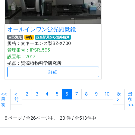
オールインワン蛍光顕微鏡
自己測定
学内
担当部局から連絡精算
規格：㈱キーエンス製BZ-X700
管理番号：IPSR_595
設置年：2017
拠点：資源植物科学研究所
詳細
(current)
<<
<
2
3
4
5
6
7
8
9
10
次
最
最
前
>
後
初
>>
6 ページ / 全26ページ中、 20 件 / 全513件中