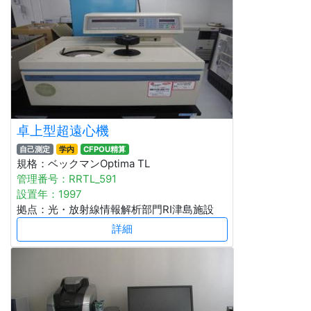
卓上型超遠心機
自己測定
学内
CFPOU精算
規格：ベックマンOptima TL
管理番号：RRTL_591
設置年：1997
拠点：光・放射線情報解析部門RI津島施設
詳細