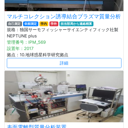
マルチコレクション誘導結合プラズマ質量分析
自己測定
依頼測定
学内
学外
担当部局から連絡精算
規格：独国サーモフィッシャーサイエンティフィック社製
NEPTUNE plus
管理番号：IPM_569
設置年：2017
拠点：10.地球惑星科学研究拠点
詳細
表面電離型質量分析装置