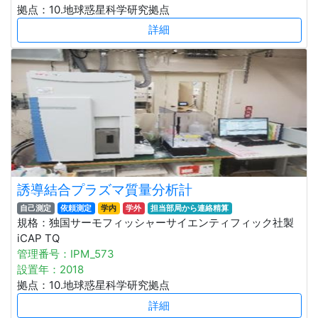
拠点：10.地球惑星科学研究拠点
詳細
誘導結合プラズマ質量分析計
自己測定
依頼測定
学内
学外
担当部局から連絡精算
規格：独国サーモフィッシャーサイエンティフィック社製
iCAP TQ
管理番号：IPM_573
設置年：2018
拠点：10.地球惑星科学研究拠点
詳細