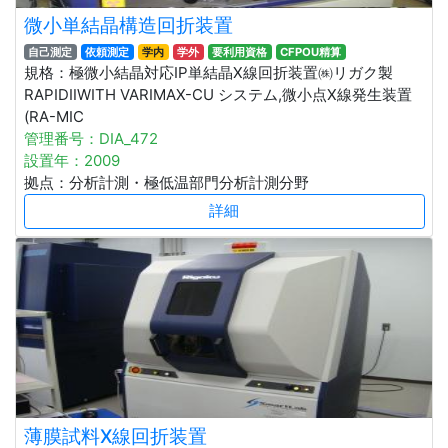
微小単結晶構造回折装置
自己測定
依頼測定
学内
学外
要利用資格
CFPOU精算
規格：極微小結晶対応IP単結晶X線回折装置㈱リガク製
RAPIDⅡWITH VARIMAX-CU システム,微小点X線発生装置
(RA-MIC
管理番号：DIA_472
設置年：2009
拠点：分析計測・極低温部門分析計測分野
詳細
薄膜試料X線回折装置