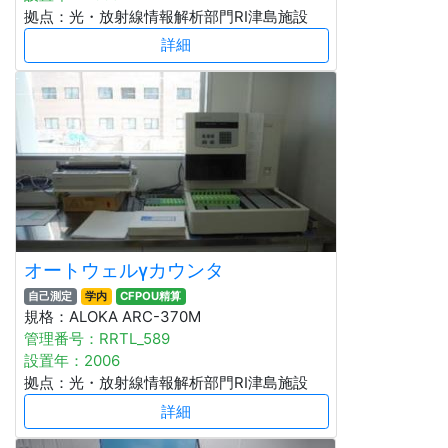
拠点：光・放射線情報解析部門RI津島施設
詳細
オートウェルγカウンタ
自己測定
学内
CFPOU精算
規格：ALOKA ARC-370M
管理番号：RRTL_589
設置年：2006
拠点：光・放射線情報解析部門RI津島施設
詳細