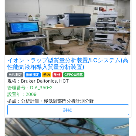
イオントラップ型質量分析装置/LCシステム(高
性能気液相導入質量分析装置)
自己測定
依頼測定
学内
学外
CFPOU精算
規格：Bruker Daltonics, HCT
管理番号：DIA_350-2
設置年：2009
拠点：分析計測・極低温部門分析計測分野
詳細